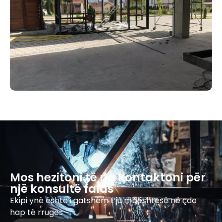
Mos hezitoni të na kontaktoni për
një konsultë falas
Ekipi ynë është i gatshëm t’ju mbështesë në çdo
hap të rrugës