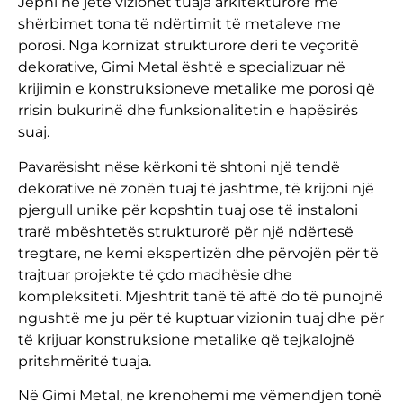
Jepni në jetë vizionet tuaja arkitekturore me
shërbimet tona të ndërtimit të metaleve me
porosi. Nga kornizat strukturore deri te veçoritë
dekorative, Gimi Metal është e specializuar në
krijimin e konstruksioneve metalike me porosi që
rrisin bukurinë dhe funksionalitetin e hapësirës
suaj.
Pavarësisht nëse kërkoni të shtoni një tendë
dekorative në zonën tuaj të jashtme, të krijoni një
pjergull unike për kopshtin tuaj ose të instaloni
trarë mbështetës strukturorë për një ndërtesë
tregtare, ne kemi ekspertizën dhe përvojën për të
trajtuar projekte të çdo madhësie dhe
kompleksiteti. Mjeshtrit tanë të aftë do të punojnë
ngushtë me ju për të kuptuar vizionin tuaj dhe për
të krijuar konstruksione metalike që tejkalojnë
pritshmëritë tuaja.
Në Gimi Metal, ne krenohemi me vëmendjen tonë